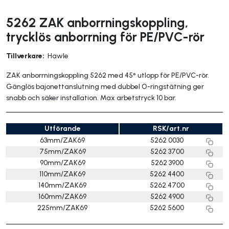
5262 ZAK anborrningskoppling,
trycklös anborrning för PE/PVC-rör
Tillverkare:
Hawle
ZAK anborrningskoppling 5262 med 45° utlopp för PE/PVC-rör.
Gänglös bajonettanslutning med dubbel O-ringstätning ger
snabb och säker installation. Max arbetstryck 10 bar.
Utförande
RSK/art.nr
63mm/ZAK69
5262 0030
75mm/ZAK69
5262 3700
90mm/ZAK69
5262 3900
110mm/ZAK69
5262 4400
140mm/ZAK69
5262 4700
160mm/ZAK69
5262 4900
225mm/ZAK69
5262 5600