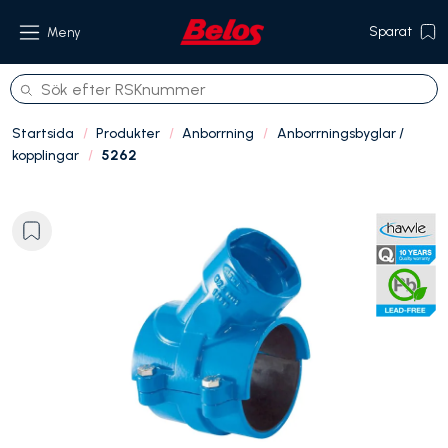
Sparat
Meny
Startsida
Produkter
Anborrning
Anborrningsbyglar /
kopplingar
5262
Produkter
Om oss
Referenser
Hållbarhet
Kontakt