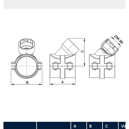
A
B
C
Vikt