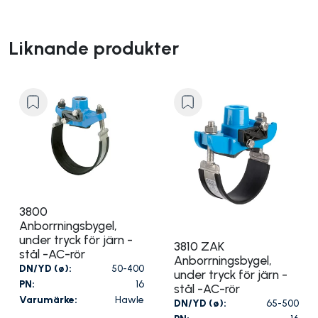
Liknande produkter
3800
Anborrningsbygel,
under tryck för järn -
3810 ZAK
stål -AC-rör
Anborrningsbygel,
DN/YD (ø):
50-400
under tryck för järn -
PN:
16
stål -AC-rör
Varumärke:
Hawle
DN/YD (ø):
65-500