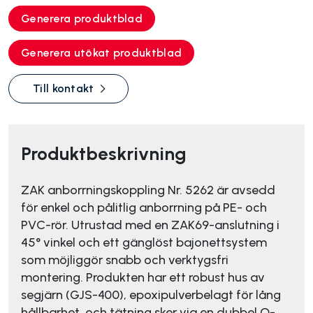
Generera produktblad
Generera utökat produktblad
Till kontakt
Produktbeskrivning
ZAK anborrningskoppling Nr. 5262 är avsedd
för enkel och pålitlig anborrning på PE- och
PVC-rör. Utrustad med en ZAK69-anslutning i
45° vinkel och ett gänglöst bajonettsystem
som möjliggör snabb och verktygsfri
montering. Produkten har ett robust hus av
segjärn (GJS-400), epoxipulverbelagt för lång
hållbarhet, och tätning sker via en dubbel O-