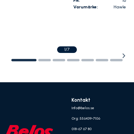
PN:
16
Varumärke:
Hawle
1/7
Kontakt
Info@belos.se
Org: 556439-7106
018-67 67 80