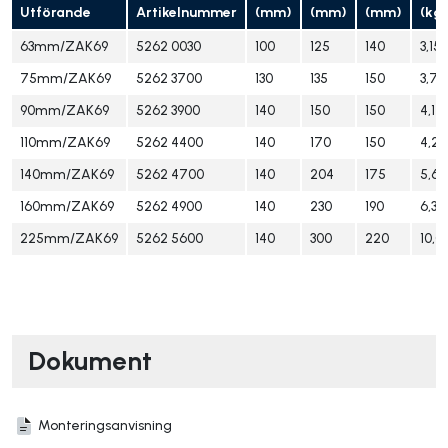
Utförande
Artikelnummer
(mm)
(mm)
(mm)
(kg)
63mm/ZAK69
5262 0030
100
125
140
3,15
75mm/ZAK69
5262 3700
130
135
150
3,70
90mm/ZAK69
5262 3900
140
150
150
4,12
110mm/ZAK69
5262 4400
140
170
150
4,20
140mm/ZAK69
5262 4700
140
204
175
5,60
160mm/ZAK69
5262 4900
140
230
190
6,36
225mm/ZAK69
5262 5600
140
300
220
10,0
Dokument
Monteringsanvisning