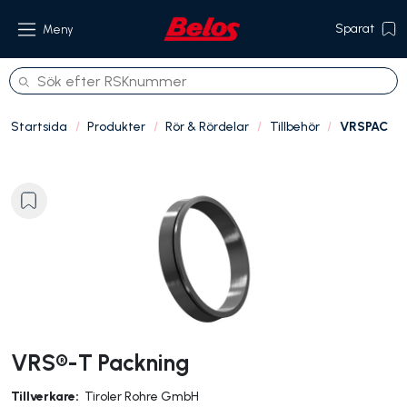
Sparat
Meny
Startsida
Produkter
Rör & Rördelar
Tillbehör
VRSPAC
Produkter
Om oss
Referenser
Hållbarhet
Kontakt
VRS®-T Packning
Tillverkare:
Tiroler Rohre GmbH