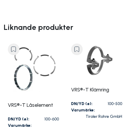
Liknande produkter
VRS®-T Klämring
DN/YD (ø):
100-500
VRS®-T Låselement
Varumärke:
Tiroler Rohre GmbH
DN/YD (ø):
100-600
Varumärke: