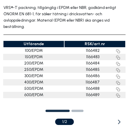
VRS®-T packning, tillgänglig i EPDM eller NBR, godkänd enligt
ÖNORM EN 681-1, för säker tätning i dricksvatten- och
avloppsledningar. Material (EPDM eller NBR) ska anges vid
beställning.
Utförande
RSK/art.nr
100/EPDM
1166482
150/EPDM
1166483
200/EPDM
1166484
250/EPDM
1166485
300/EPDM
1166486
400/EPDM
1166487
500/EPDM
1166488
600/EPDM
1166489
1/2