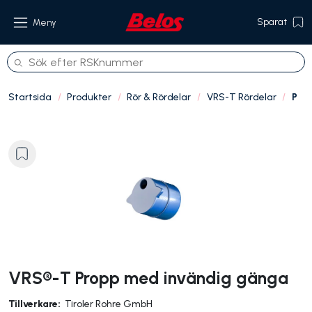
Sparat
Meny
Startsida
Produkter
Rör & Rördelar
VRS-T Rördelar
P
Produkter
Om oss
Referenser
Hållbarhet
Kontakt
VRS®-T Propp med invändig gänga
Tillverkare:
Tiroler Rohre GmbH