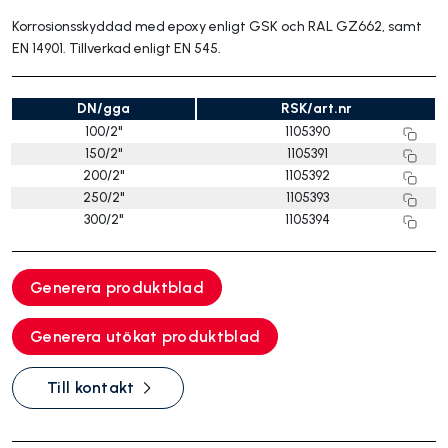
Korrosionsskyddad med epoxy enligt GSK och RAL GZ662, samt
EN 14901. Tillverkad enligt EN 545.
DN/gga
RSK/art.nr
100/2"
1105390
150/2"
1105391
200/2"
1105392
250/2"
1105393
300/2"
1105394
Generera produktblad
Generera utökat produktblad
Till kontakt