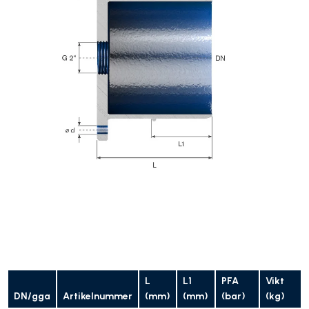
L
L1
PFA
Vikt
DN/gga
Artikelnummer
(mm)
(mm)
(bar)
(kg)