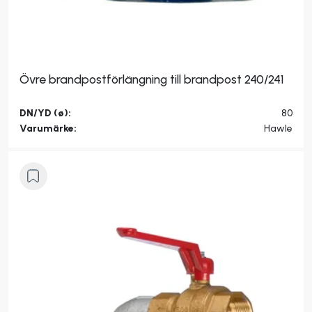
Övre brandpostförlängning till brandpost 240/241
DN/YD (ø):
80
Varumärke:
Hawle