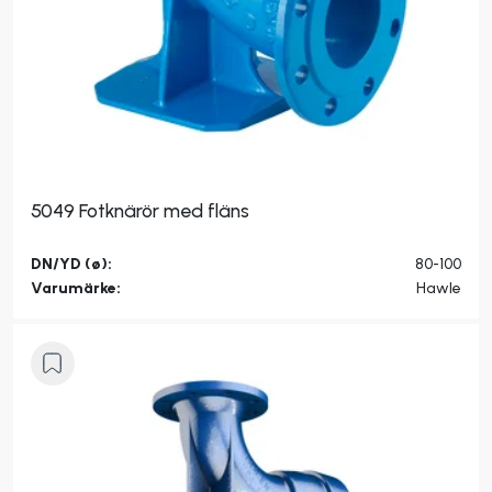
5049 Fotknärör med fläns
DN/YD (ø):
80-100
Varumärke:
Hawle