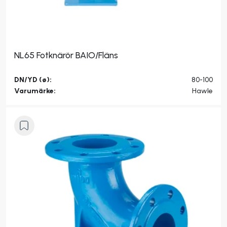
NL65 Fotknärör BAIO/Fläns
DN/YD (ø):
80-100
Varumärke:
Hawle