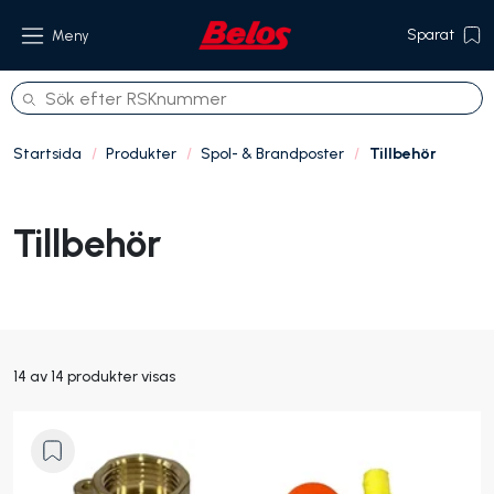
Sparat
Meny
Startsida
Produkter
Spol- & Brandposter
Tillbehör
Produkter
Tillbehör
Om oss
Referenser
Hållbarhet
14 av 14 produkter visas
Kontakt