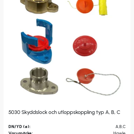
5030 Skyddslock och utloppskoppling typ A, B, C
DN/YD (ø):
A,B,C
Varumärke:
Hawle