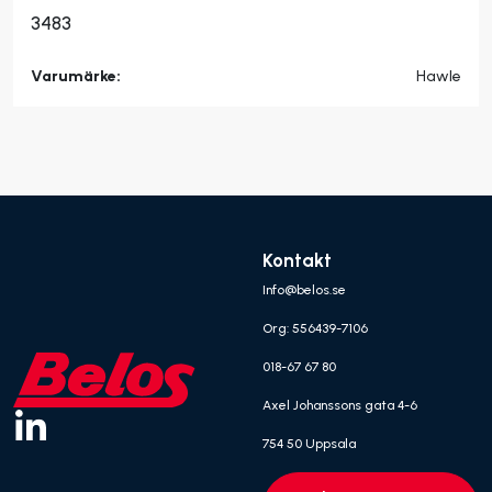
3483
Varumärke:
Hawle
Kontakt
Info@belos.se
Org: 556439-7106
018-67 67 80
Axel Johanssons gata 4-6
754 50 Uppsala