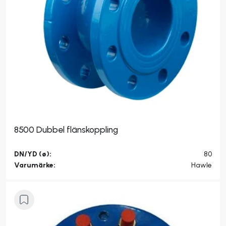
8500 Dubbel flänskoppling
DN/YD (ø):
80
Varumärke:
Hawle