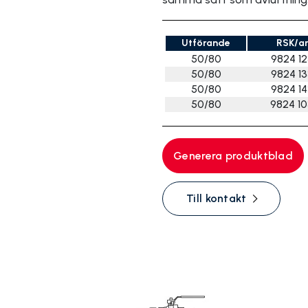
Utförande
RSK/ar
50/80
9824 1
50/80
9824 1
50/80
9824 1
50/80
9824 1
Generera produktblad
Till kontakt