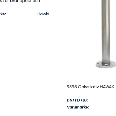
s för brandpost och
ke:
Hawle
9895 Golvstativ HAWAK
DN/YD (ø):
Varumärke: