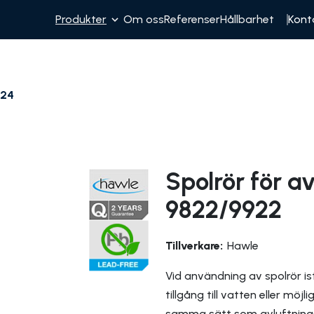
Produkter
Om oss
Referenser
Hållbarhet
Kont
824
Spolrör för a
9822/9922
Tillverkare:
Hawle
Vid användning av spolrör ist
tillgång till vatten eller möj
samma sätt som avluftnings