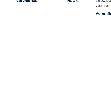
7850 Lå
Varumärke:
Hawle
ventiler
Varumär