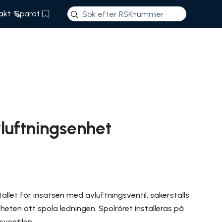
akt
Sparat
vluftningsenhet
ället för insatsen med avluftningsventil, säkerställs
ligheten att spola ledningen. Spolröret installeras på
ventilen.