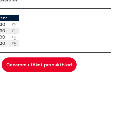
t.nr
230
330
430
030
Generera utökat produktblad