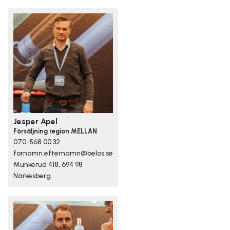
Jesper Apel
Försäljning region MELLAN
070-568 00 32
fornamn.efternamn@belos.se
Munkerud 418, 694 98
Närkesberg