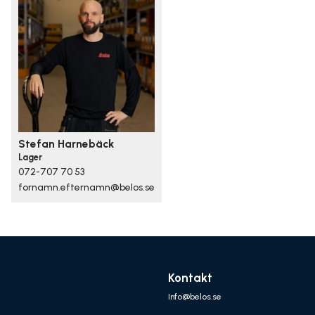
Stefan Harnebäck
Lager
072-707 70 53
fornamn.efternamn@belos.se
Kontakt
Info@belos.se