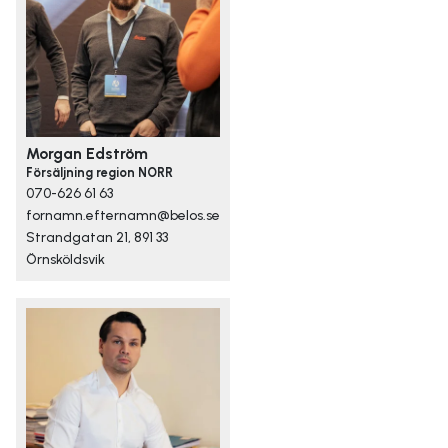
Morgan Edström
Försäljning region NORR
070-626 61 63
fornamn.efternamn@belos.se
Strandgatan 21, 891 33
Örnsköldsvik