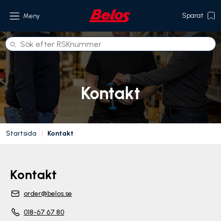
Sparat
Meny
Produkter
Kontakt
Om oss
Referenser
Startsida
Kontakt
Hållbarhet
Kontakt
Kontakt
order@belos.se
018-67 67 80