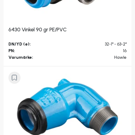
6430 Vinkel 90 gr PE/PVC
DN/YD (ø):
32-1" - 63-2"
PN:
16
Varumärke:
Hawle