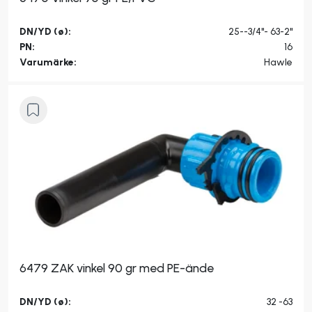
DN/YD (ø):
25--3/4"- 63-2"
PN:
16
Varumärke:
Hawle
6479 ZAK vinkel 90 gr med PE-ände
DN/YD (ø):
32 -63