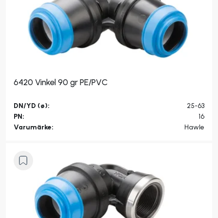
6420 Vinkel 90 gr PE/PVC
DN/YD (ø):
25-63
PN:
16
Varumärke:
Hawle