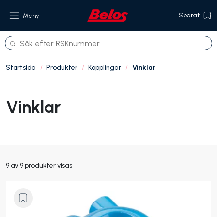
Sparat
Meny
Startsida
Produkter
Kopplingar
Vinklar
Produkter
Vinklar
Om oss
Referenser
Hållbarhet
9 av 9 produkter visas
Kontakt