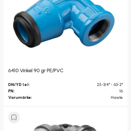
6410 Vinkel 90 gr PE/PVC
DN/YD (ø):
25-3/4" - 63-2"
PN:
16
Varumärke:
Hawle