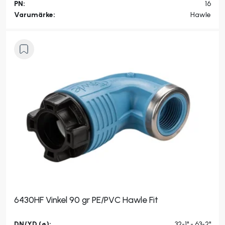
PN:
16
Varumärke:
Hawle
6430HF Vinkel 90 gr PE/PVC Hawle Fit
DN/YD (ø):
32-1" - 63-2"