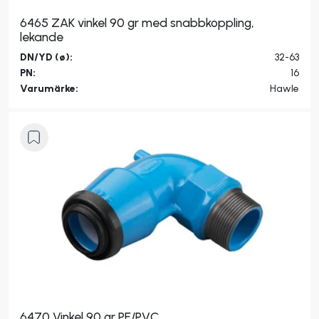
6465 ZAK vinkel 90 gr med snabbkoppling,
lekande
DN/YD (ø):
32-63
PN:
16
Varumärke:
Hawle
6470 Vinkel 90 gr PE/PVC