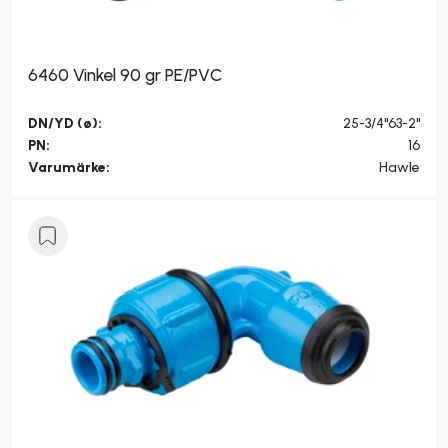
6460 Vinkel 90 gr PE/PVC
DN/YD (ø):
25-3/4"63-2"
PN:
16
Varumärke:
Hawle