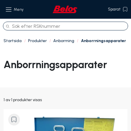
Sparat
Meny
Startsida
Produkter
Anborrning
Anborrningsapparater
Produkter
Anborrningsapparater
Om oss
Referenser
Hållbarhet
1 av 1 produkter visas
Kontakt