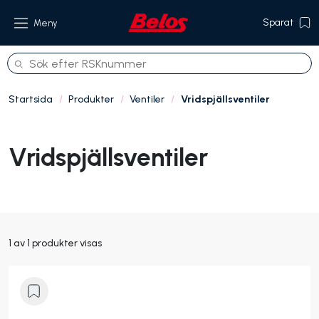
Sparat
Meny
Startsida
Produkter
Ventiler
Vridspjällsventiler
Produkter
Vridspjällsventiler
Om oss
Referenser
Hållbarhet
1 av 1 produkter visas
Kontakt