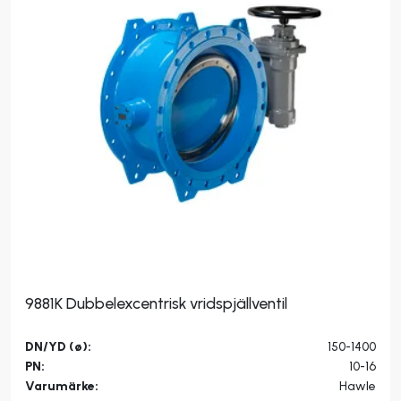
9881K Dubbelexcentrisk vridspjällventil
DN/YD (ø):
150-1400
PN:
10-16
Varumärke:
Hawle