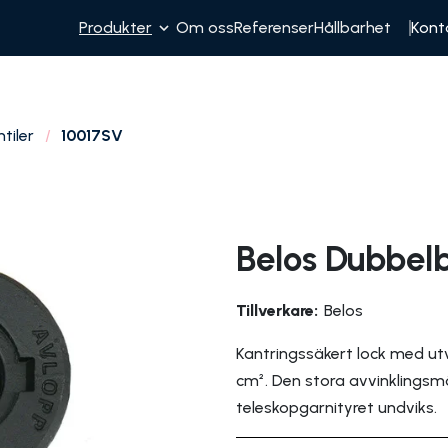
Produkter
Om oss
Referenser
Hållbarhet
Kont
tiler
10017SV
Belos Dubbel
Tillverkare:
Belos
Kantringssäkert lock med u
cm². Den stora avvinklingsmöj
teleskopgarnityret undviks.