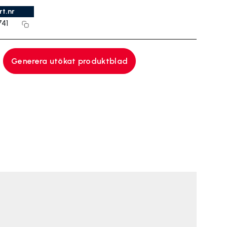
rt.nr
41
Generera utökat produktblad