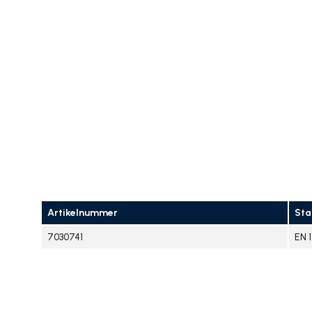
Artikelnummer
Sta
7030741
EN 