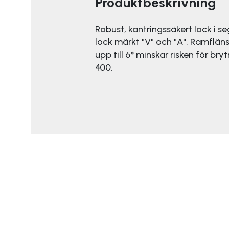
Produktbeskrivning
Robust, kantringssäkert lock i 
lock märkt "V" och "A". Ramflän
upp till 6° minskar risken för br
400.