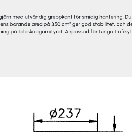
segjärn med utvändig greppkant för smidig hantering. 
sens bärande area på 350 cm² ger god stabilitet, och d
ytning på teleskopgarnityret. Anpassad för tunga trafiky