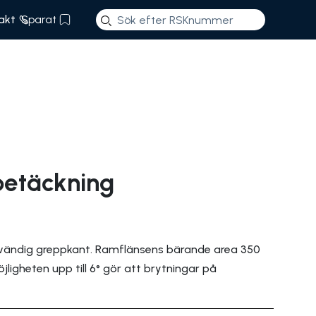
akt
Sparat
betäckning
tvändig greppkant. Ramflänsens bärande area 350
ligheten upp till 6° gör att brytningar på