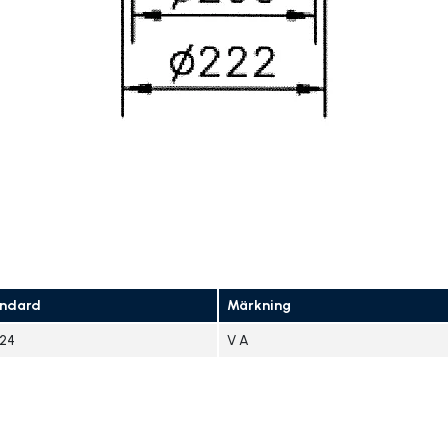
ndard
Märkning
124
V A