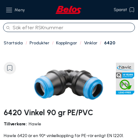
Sparat
Meny
Startsida
Produkter
Kopplingar
Vinklar
6420
Produkter
Om oss
Referenser
Hållbarhet
Kontakt
6420 Vinkel 90 gr PE/PVC
Tillverkare:
Hawle
Hawle 6420 är en 90° vinkelkoppling för PE-rör enligt EN 12201.