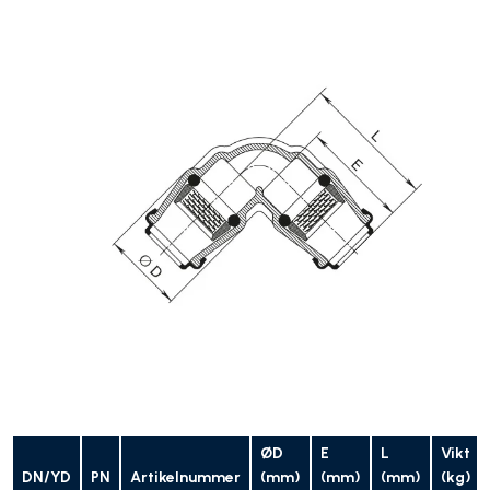
ØD
E
L
Vikt
DN/YD
PN
Artikelnummer
(mm)
(mm)
(mm)
(kg)