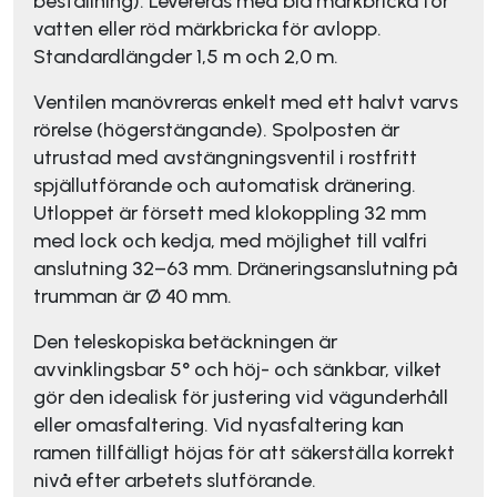
beställning). Levereras med blå märkbricka för
vatten eller röd märkbricka för avlopp.
Standardlängder 1,5 m och 2,0 m.
Ventilen manövreras enkelt med ett halvt varvs
rörelse (högerstängande). Spolposten är
utrustad med avstängningsventil i rostfritt
spjällutförande och automatisk dränering.
Utloppet är försett med klokoppling 32 mm
med lock och kedja, med möjlighet till valfri
anslutning 32–63 mm. Dräneringsanslutning på
trumman är Ø 40 mm.
Den teleskopiska betäckningen är
avvinklingsbar 5° och höj- och sänkbar, vilket
gör den idealisk för justering vid vägunderhåll
eller omasfaltering. Vid nyasfaltering kan
ramen tillfälligt höjas för att säkerställa korrekt
nivå efter arbetets slutförande.