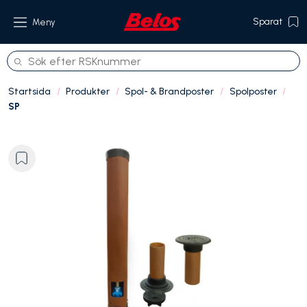
Sparat
Meny
Startsida
Produkter
Spol- & Brandposter
Spolposter
SP
Produkter
Om oss
Referenser
Hållbarhet
Kontakt