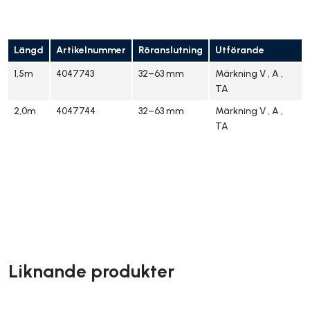
Längd
Artikelnummer
Röranslutning
Utförande
1,5m
4047743
32–63 mm
Märkning V , A ,
TA
2,0m
4047744
32–63 mm
Märkning V , A ,
TA
Liknande produkter