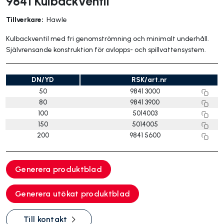
9841 Kulbackventil
Tillverkare:
Hawle
Kulbackventil med fri genomströmning och minimalt underhåll.
Självrensande konstruktion för avlopps- och spillvattensystem.
DN/YD
RSK/art.nr
50
9841 3000
80
9841 3900
100
5014003
150
5014005
200
9841 5600
Generera produktblad
Generera utökat produktblad
Till kontakt