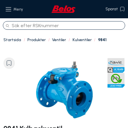
Sparat
Meny
Startsida
Produkter
Ventiler
Kulventiler
9841
Produkter
Om oss
Referenser
Hållbarhet
Kontakt