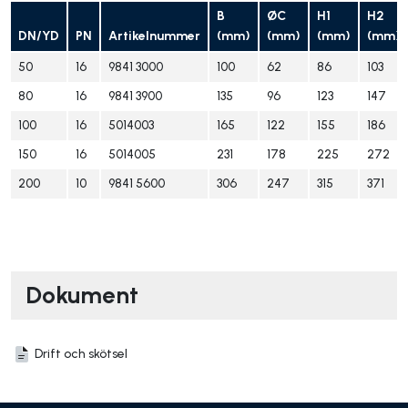
B
ØC
H1
H2
DN/YD
PN
Artikelnummer
(mm)
(mm)
(mm)
(mm)
50
16
9841 3000
100
62
86
103
80
16
9841 3900
135
96
123
147
100
16
5014003
165
122
155
186
150
16
5014005
231
178
225
272
200
10
9841 5600
306
247
315
371
Dokument
Drift och skötsel