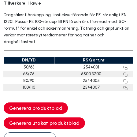
Tillverkare:
Hawle
Dragsäker flänskoppling i insticksutförande för PE-rör enligt EN
12201. Passar PE 100-rör upp till PN 16 och är utformad med ISO-
rörmuff för enkel och säker montering. Tätning och gripfunktion
verkar mot rörets ytterdiameter för hög täthet och
draghållfasthet.
DN/YD
RSK/art.nr
50/63
2544001
65/75
5500 3700
80/90
2544005
100/110
2544007
Generera produktblad
Generera utökat produktblad