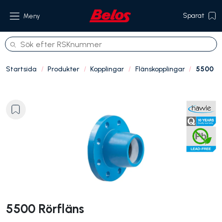
Sparat
Meny
Startsida
Produkter
Kopplingar
Flänskopplingar
5500
Produkter
Om oss
Referenser
Hållbarhet
Kontakt
5500 Rörfläns