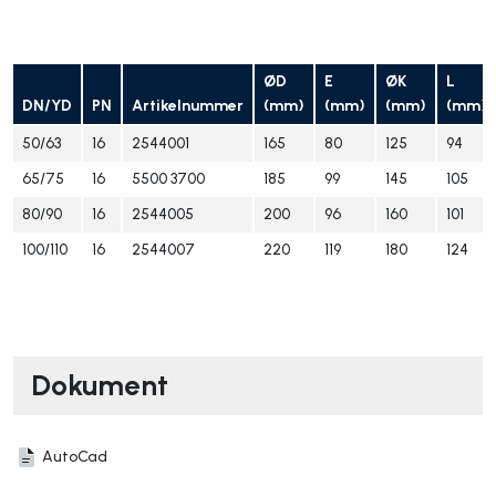
ØD
E
ØK
L
DN/YD
PN
Artikelnummer
(mm)
(mm)
(mm)
(mm)
50/63
16
2544001
165
80
125
94
65/75
16
5500 3700
185
99
145
105
80/90
16
2544005
200
96
160
101
100/110
16
2544007
220
119
180
124
Dokument
AutoCad