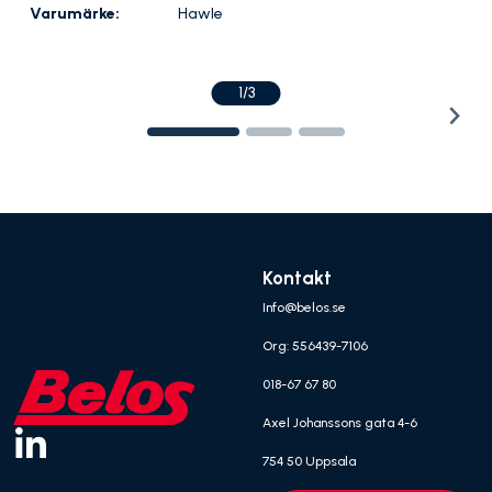
Varumärke:
Hawle
1/3
Kontakt
Info@belos.se
Org: 556439-7106
018-67 67 80
Axel Johanssons gata 4-6
754 50 Uppsala