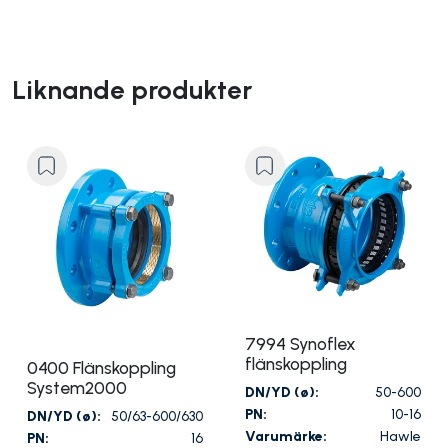
Liknande produkter
7994 Synoflex
flänskoppling
0400 Flänskoppling
System2000
DN/YD (ø):
50-600
PN:
10-16
DN/YD (ø):
50/63-600/630
Varumärke:
Hawle
PN:
16