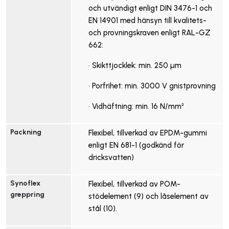
och utvändigt enligt DIN 3476-1 och
EN 14901 med hänsyn till kvalitets-
och provningskraven enligt RAL-GZ
662:
• Skikttjocklek: min. 250 µm
• Porfrihet: min. 3000 V gnistprovning
• Vidhäftning: min. 16 N/mm²
Packning
Flexibel, tillverkad av EPDM-gummi
enligt EN 681-1 (godkänd för
dricksvatten)
Synoflex 
Flexibel, tillverkad av POM-
greppring
stödelement (9) och låselement av
stål (10).