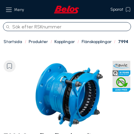
Sparat
Meny
Startsida
Produkter
Kopplingar
Flänskopplingar
7994
Produkter
Om oss
Referenser
Hållbarhet
Kontakt