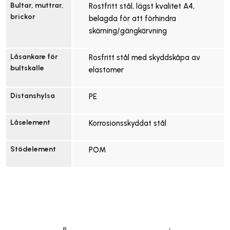
Bultar, muttrar, 
Rostfritt stål, lägst kvalitet A4,
brickor
belagda för att förhindra
skärning/gängkärvning
Låsankare för 
Rosfritt stål med skyddskåpa av
bultskalle
elastomer
Distanshylsa
PE
Låselement
Korrosionsskyddat stål
Stödelement
POM