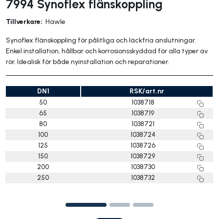
7994 Synoflex flänskoppling
Tillverkare:
Hawle
Synoflex flänskoppling för pålitliga och läckfria anslutningar.
Enkel installation, hållbar och korrosionsskyddad för alla typer av
rör. Idealisk för både nyinstallation och reparationer.
DN1
RSK/art.nr
50
1038718
65
1038719
80
1038721
100
1038724
125
1038726
150
1038729
200
1038730
250
1038732