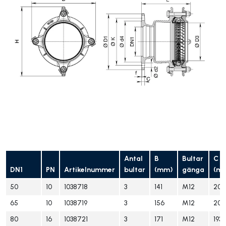
Antal
B
Bultar
C
DN1
PN
Artikelnummer
bultar
(mm)
gänga
(m
50
10
1038718
3
141
M12
203
65
10
1038719
3
156
M12
203
80
16
1038721
3
171
M12
193