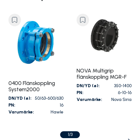
NOVA Multigrip
flänskoppling MGR-F
0400 Flänskoppling
DN/YD (ø):
350-1400
System2000
PN:
6-10-16
DN/YD (ø):
50/63-600/630
Varumärke:
Nova Siria
PN:
16
Varumärke:
Hawle
1/3