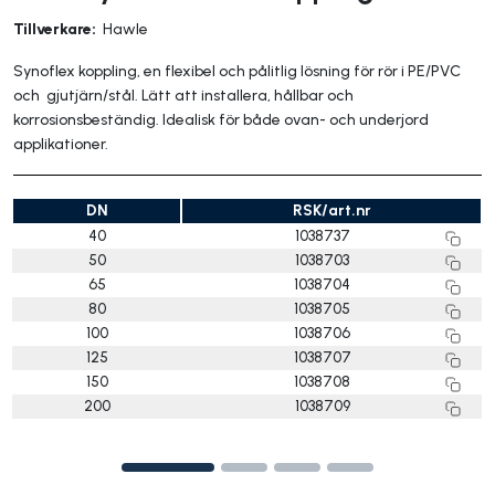
Tillverkare:
Hawle
Synoflex koppling, en flexibel och pålitlig lösning för rör i PE/PVC
och gjutjärn/stål. Lätt att installera, hållbar och
korrosionsbeständig. Idealisk för både ovan- och underjord
applikationer.
DN
RSK/art.nr
40
1038737
50
1038703
65
1038704
80
1038705
100
1038706
125
1038707
150
1038708
200
1038709