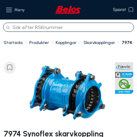
Sparat
Meny
Startsida
Produkter
Kopplingar
Skarvkopplingar
7974
Produkter
Om oss
Referenser
Hållbarhet
Kontakt
7974 Synoflex skarvkoppling