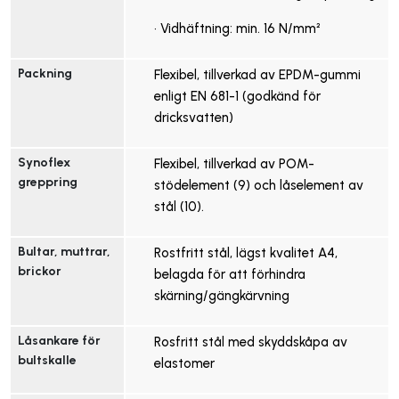
• Vidhäftning: min. 16 N/mm²
Packning
Flexibel, tillverkad av EPDM-gummi
enligt EN 681-1 (godkänd för
dricksvatten)
Synoflex 
Flexibel, tillverkad av POM-
greppring
stödelement (9) och låselement av
stål (10).
Bultar, muttrar, 
Rostfritt stål, lägst kvalitet A4,
brickor
belagda för att förhindra
skärning/gängkärvning
Låsankare för 
Rosfritt stål med skyddskåpa av
bultskalle
elastomer