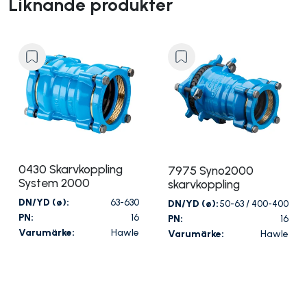
Liknande produkter
0430 Skarvkoppling
7975 Syno2000
System 2000
skarvkoppling
DN/YD (ø):
63-630
DN/YD (ø):
50-63 / 400-400
PN:
16
PN:
16
Varumärke:
Hawle
Varumärke:
Hawle