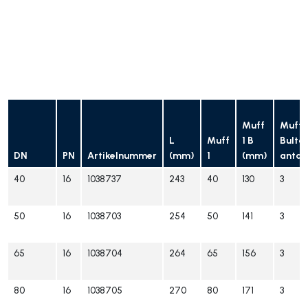
Muff
Muff 1
L
Muff
1 B
Bulta
DN
PN
Artikelnummer
(mm)
1
(mm)
antal
40
16
1038737
243
40
130
3
50
16
1038703
254
50
141
3
65
16
1038704
264
65
156
3
80
16
1038705
270
80
171
3