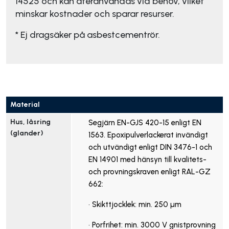
14525 och kan återanvändas vid behov, vilket
minskar kostnader och sparar resurser.
* Ej dragsäker på asbestcementrör.
Material
Hus, låsring 
Segjärn EN-GJS 420-15 enligt EN
(glander)
1563. Epoxipulverlackerat invändigt
och utvändigt enligt DIN 3476-1 och
EN 14901 med hänsyn till kvalitets-
och provningskraven enligt RAL-GZ
662:
• Skikttjocklek: min. 250 µm
• Porfrihet: min. 3000 V gnistprovning