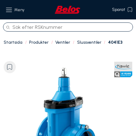
Sparat
Meny
Startsida
Produkter
Ventiler
Slussventiler
4041E3
Produkter
Om oss
Referenser
Hållbarhet
Kontakt