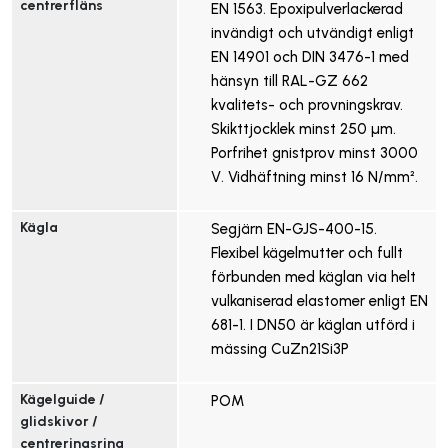
centrerfläns
EN 1563. Epoxipulverlackerad
invändigt och utvändigt enligt
EN 14901 och DIN 3476-1 med
hänsyn till RAL-GZ 662
kvalitets- och provningskrav.
Skikttjocklek minst 250 µm.
Porfrihet gnistprov minst 3000
V. Vidhäftning minst 16 N/mm².
Kägla
Segjärn EN-GJS-400-15.
Flexibel kägelmutter och fullt
förbunden med käglan via helt
vulkaniserad elastomer enligt EN
681-1. I DN50 är käglan utförd i
mässing CuZn21Si3P
Kägelguide / 
POM
glidskivor / 
centreringsring