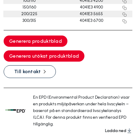
100/110
4041E3 4200
150/160
4041E3 4900
200/225
4041E3 5655
300/315
4041E3 6700
Generera produktblad
Generera utökat produktblad
Till kontakt
En EPD (Environmental Product Declaration) visar
en produkts miljöpåverkan under hela livscykeln –
baserat på en standardiserad livscykelanalys
(LCA). För denna produkt finns en verifierad EPD
tillgänglig.
Ladda ned