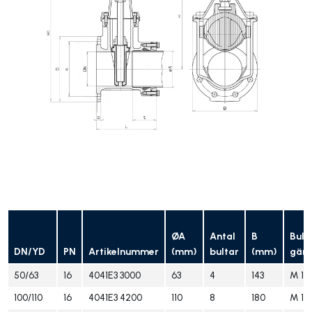
ØA
Antal
B
Bult
DN/YD
PN
Artikelnummer
(mm)
bultar
(mm)
gän
50/63
16
4041E3 3000
63
4
143
M 16
100/110
16
4041E3 4200
110
8
180
M 16