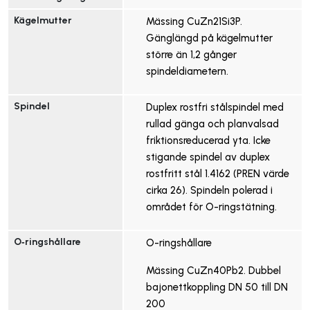
Kägelmutter
Mässing CuZn21Si3P.
Gänglängd på kägelmutter
större än 1,2 gånger
spindeldiametern.
Spindel
Duplex rostfri stålspindel med
rullad gänga och planvalsad
friktionsreducerad yta. Icke
stigande spindel av duplex
rostfritt stål 1.4162 (PREN värde
cirka 26). Spindeln polerad i
området för O-ringstätning.
O‑ringshållare
O-ringshållare
Mässing CuZn40Pb2. Dubbel
bajonettkoppling DN 50 till DN
200