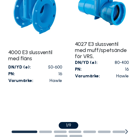
4027 E3 slussventil
med muff/spetsände
4000 E3 slussventil
för VRS,
med fläns
DN/YD (ø):
80-400
DN/YD (ø):
50-600
PN:
16
PN:
16
Varumärke:
Hawle
Varumärke:
Hawle
1/9