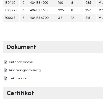
150/160
16
4041E3 4900
160
8
285
M 20
200/225
16
4041E3 5655
225
8
357
M 20
300/315
16
4041E3 6700
315
12
518
M 20
Dokument
Drift och skötsel
Monteringsanvisning
Teknisk info
Certifikat