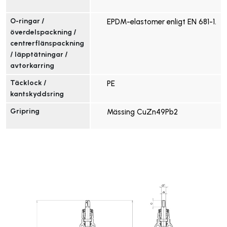
O-ringar / 
EPDM-elastomer enligt EN 681-1.
överdelspackning / 
centrerflänspackning 
/ läpptätningar / 
avtorkarring
Täcklock / 
PE
kantskyddsring
Gripring
Mässing CuZn49Pb2