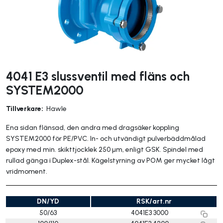
4041 E3 slussventil med fläns och
SYSTEM2000
Tillverkare:
Hawle
Ena sidan flänsad, den andra med dragsäker koppling
SYSTEM2000 för PE/PVC. In- och utvändigt pulverbäddmålad
epoxy med min. skikttjocklek 250 µm, enligt GSK. Spindel med
rullad gänga i Duplex-stål. Kägelstyrning av POM ger mycket lågt
vridmoment.
DN/YD
RSK/art.nr
50/63
4041E3 3000