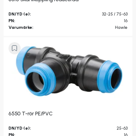
DN/YD (ø):
32-25 / 75-63
PN:
16
Varumärke:
Hawle
6550 T-rör PE/PVC
DN/YD (ø):
25-63
PN:
16