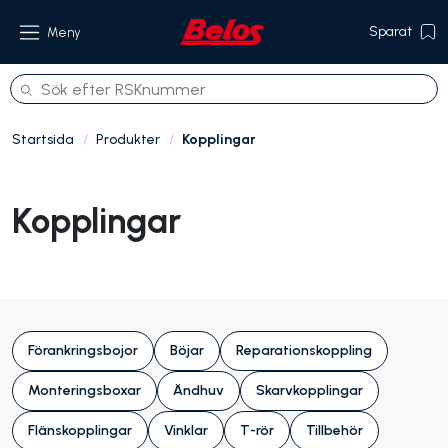
Sparat
Meny
Startsida
Produkter
Kopplingar
Produkter
Kopplingar
Om oss
Referenser
Hållbarhet
Förankringsbojor
Böjar
Reparationskoppling
Kontakt
Monteringsboxar
Ändhuv
Skarvkopplingar
Flänskopplingar
Vinklar
T-rör
Tillbehör