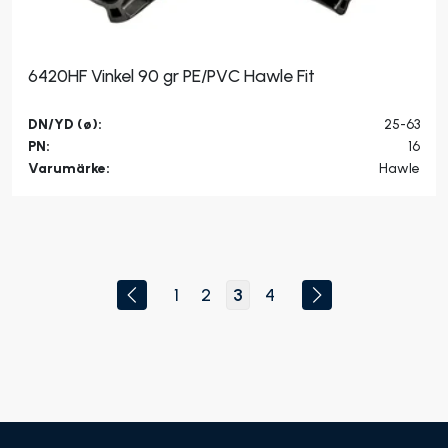
6420HF Vinkel 90 gr PE/PVC Hawle Fit
DN/YD (ø):
25-63
PN:
16
Varumärke:
Hawle
1
2
3
4