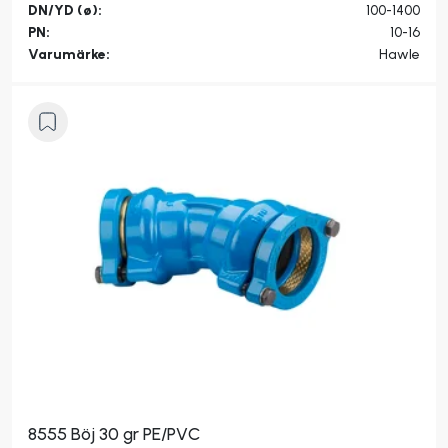
DN/YD (ø):
100-1400
PN:
10-16
Varumärke:
Hawle
8555 Böj 30 gr PE/PVC