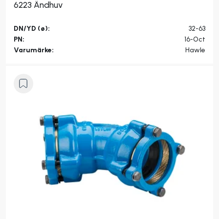
6223 Ändhuv
DN/YD (ø):
32-63
PN:
16-Oct
Varumärke:
Hawle