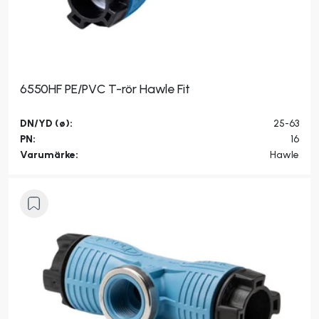
6550HF PE/PVC T-rör Hawle Fit
DN/YD (ø):
25-63
PN:
16
Varumärke:
Hawle