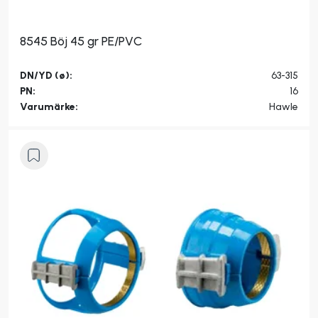
8545 Böj 45 gr PE/PVC
DN/YD (ø):
63-315
PN:
16
Varumärke:
Hawle