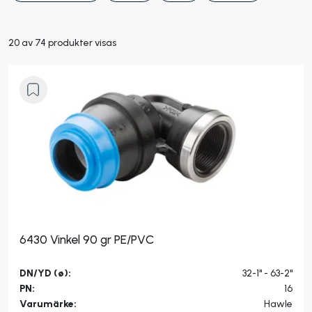
20 av 74 produkter visas
6430 Vinkel 90 gr PE/PVC
DN/YD (ø):
32-1" - 63-2"
PN:
16
Varumärke:
Hawle