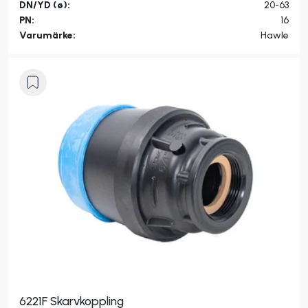
DN/YD (ø):
20-63
PN:
16
Varumärke:
Hawle
6221F Skarvkoppling