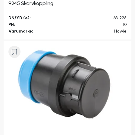
9245 Skarvkoppling
DN/YD (ø):
63-225
PN:
10
Varumärke:
Hawle