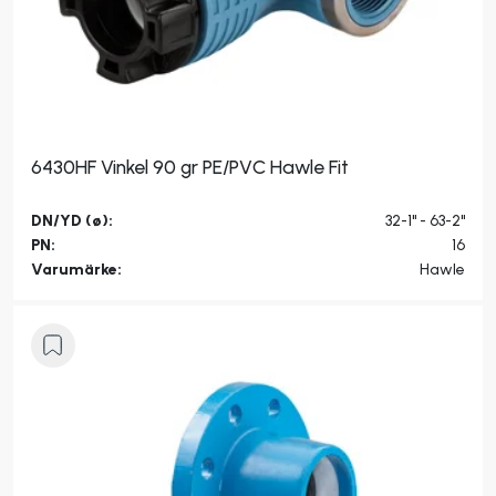
6430HF Vinkel 90 gr PE/PVC Hawle Fit
DN/YD (ø):
32-1" - 63-2"
PN:
16
Varumärke:
Hawle