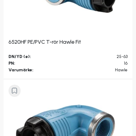
6520HF PE/PVC T-rör Hawle Fit
DN/YD (ø):
25-63
PN:
16
Varumärke:
Hawle