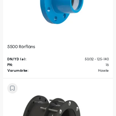
5500 Rörfläns
DN/YD (ø):
50/32 - 125-140
PN:
16
Varumärke:
Hawle