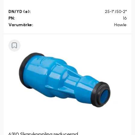
DN/YD (ø):
25-1" /50-2"
PN:
16
Varumärke:
Hawle
6310 Skarvkoppling reducerad