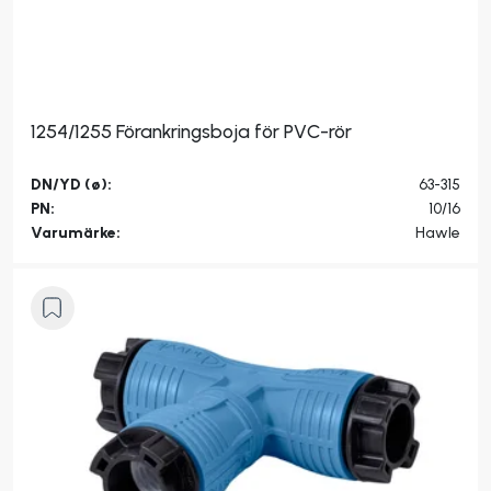
1254/1255 Förankringsboja för PVC-rör
DN/YD (ø):
63-315
PN:
10/16
Varumärke:
Hawle