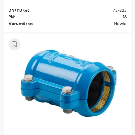
DN/YD (ø):
75-225
PN:
16
Varumärke:
Hawle